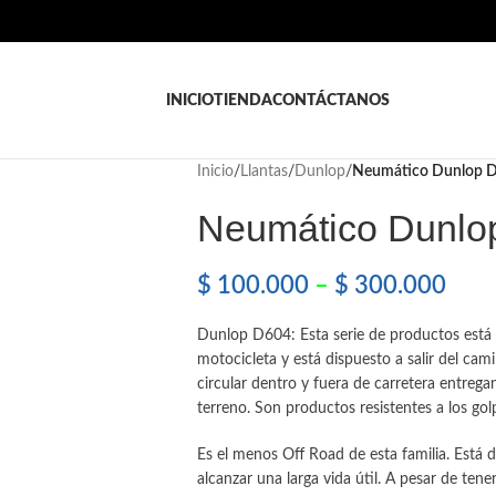
INICIO
TIENDA
CONTÁCTANOS
Inicio
/
Llantas
/
Dunlop
/
Neumático Dunlop 
Neumático Dunlo
$
100.000
–
$
300.000
Dunlop D604: Esta serie de productos está d
motocicleta y está dispuesto a salir del c
circular dentro y fuera de carretera entreg
terreno. Son productos resistentes a los golp
Es el menos Off Road de esta familia. Está 
alcanzar una larga vida útil. A pesar de ten