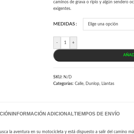
caminos de grava o ripio y algún sendero 
exigentes.
MEDIDAS
-
+
AÑAD
SKU:
N/D
Categorías:
Calle
,
Dunlop
,
Llantas
CIÓN
INFORMACIÓN ADICIONAL
TIEMPOS DE ENVÍO
usca la aventura en su motocicleta y está dispuesto a salir del camino m