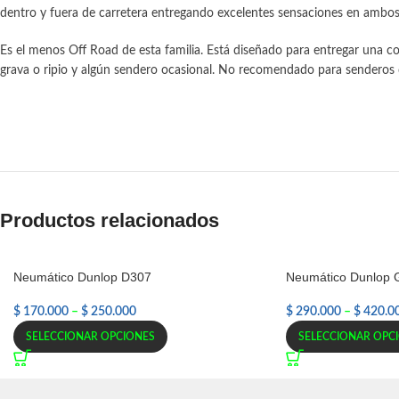
dentro y fuera de carretera entregando excelentes sensaciones en ambos t
Es el menos Off Road de esta familia. Está diseñado para entregar una co
grava o ripio y algún sendero ocasional. No recomendado para senderos
Productos relacionados
Neumático Dunlop D307
Neumático Dunlop
$
170.000
–
$
250.000
$
290.000
–
$
420.0
SELECCIONAR OPCIONES
SELECCIONAR OPC