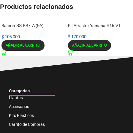
Productos relacionados
Batería BS BB7-A (FA)
Kit Arrastre Yamaha R15 V1
$
105.000
$
170.000
AÑADIR AL CARRITO
AÑADIR AL CARRITO
Categorías
Llantas
Accesorios
Kits Plásticos
Carrito de Compras