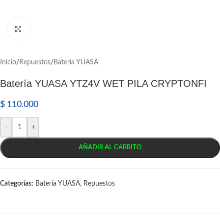
Click to enlarge
Inicio
/
Repuestos
/
Batería YUASA
Batería YUASA YTZ4V WET PILA CRYPTONFI
$
110.000
-
+
AÑADIR AL CARRITO
Categorías:
Batería YUASA
,
Repuestos