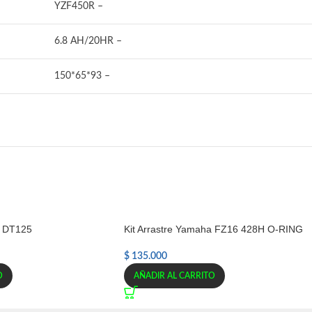
YZF450R –
6.8 AH/20HR –
150*65*93 –
a DT125
Kit Arrastre Yamaha FZ16 428H O-RING
$
135.000
O
AÑADIR AL CARRITO