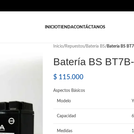
INICIO
TIENDA
CONTÁCTANOS
Inicio
/
Repuestos
/
Batería BS
/
Batería BS B
Batería BS BT7B
$
115.000
Aspectos Básicos
Modelo
Y
Capacidad
6
Medidas
1