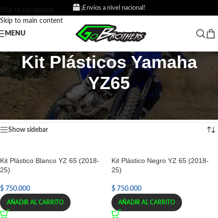
¡Envíos a nivel nacional!
Skip to navigation
Skip to main content
MENU
Kit Plásticos Yamaha
YZ65
Inicio
/
Productos etiquetados “Kit Plásticos Yamaha YZ65”
Mostrando 3 resultados
Show sidebar
Kit Plástico Blanco YZ 65 (2018-
Kit Plástico Negro YZ 65 (2018-
25)
25)
$
750.000
$
750.000
AÑADIR AL CARRITO
AÑADIR AL CARRITO